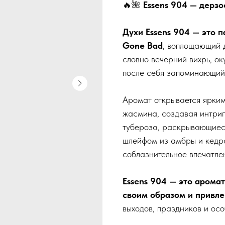
🔥🌺
Essens 904 — дерзос
Духи Essens 904 — это п
Gone Bad
, воплощающий д
словно вечерний вихрь, о
после себя запоминающий
Аромат открывается ярким
жасмина, создавая интриг
тубероза, раскрывающиес
шлейфом из амбры и кедра
соблазнительное впечатле
Essens 904 — это арома
своим образом и привл
выходов, праздников и осо