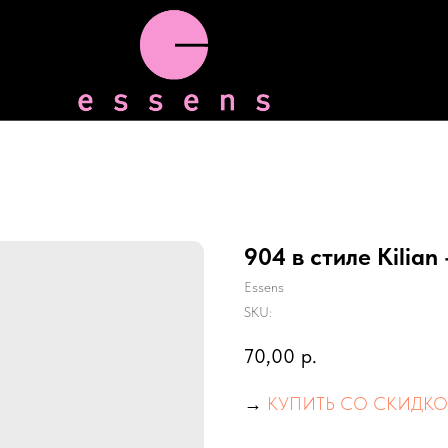
904 в стиле Kilian
Essens
SKU:
70,00
р.
→
КУПИТЬ СО СКИДКО