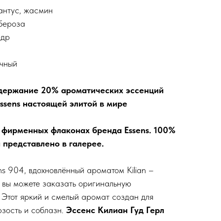
антус, жасмин
бероза
едр
очный
держание 20% ароматических эссенций
sens настоящей элитой в мире
 фирменных флаконах бренда Essens. 100%
 представлено в галерее.
ens 904, вдохновлённый ароматом Kilian –
с вы можете заказать оригинальную
Этот яркий и смелый аромат создан для
рзость и соблазн.
Эссенс Килиан Гуд Герл