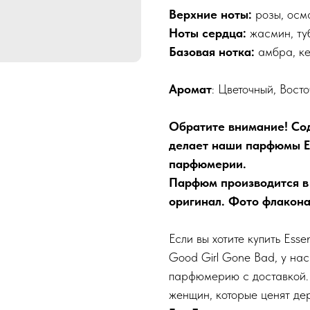
Верхние ноты:
розы, осм
Ноты сердца:
жасмин, ту
Базовая нотка:
амбра, к
Аромат
: Цветочный, Вост
Обратите внимание! Со
делает наши парфюмы Es
парфюмерии.
Парфюм производится в
оригинал. Фото флакона
Если вы хотите купить Ess
Good Girl Gone Bad, у на
парфюмерию с доставкой. 
женщин, которые ценят де