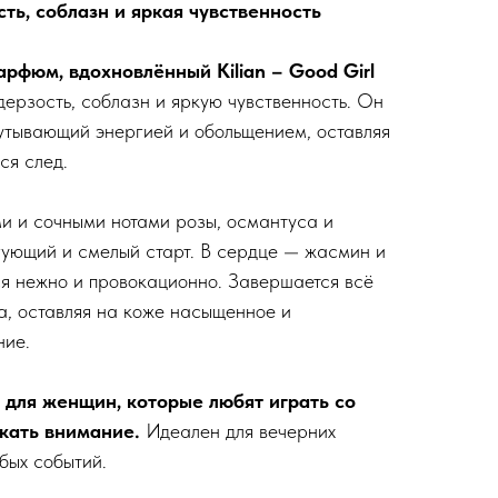
ть, соблазн и яркая чувственность
арфюм, вдохновлённый Kilian – Good Girl
ерзость, соблазн и яркую чувственность. Он
кутывающий энергией и обольщением, оставляя
ся след.
и и сочными нотами розы, османтуса и
ующий и смелый старт. В сердце — жасмин и
я нежно и провокационно. Завершается всё
, оставляя на коже насыщенное и
ние.
т для женщин, которые любят играть со
екать внимание.
Идеален для вечерних
бых событий.