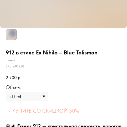
912 в стиле Ex Nihilo – Blue Talisman
Essens
SKU:
w91250
2 700
р.
Объем
→
КУПИТЬ СО СКИДКОЙ 30%
💎🌊
Essens 912 — кристальная свежесть, дорогая