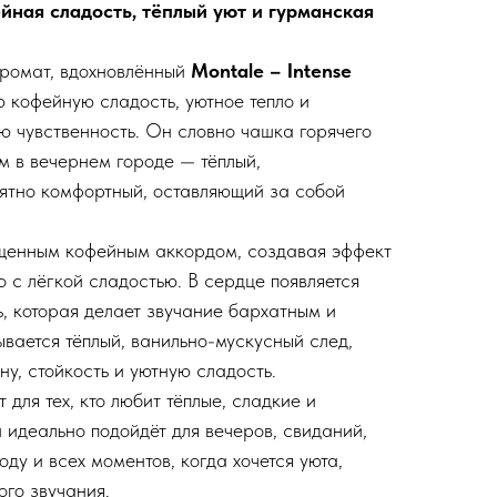
йная сладость, тёплый уют и гурманская
аромат, вдохновлённый
Montale – Intense
 кофейную сладость, уютное тепло и
ю чувственность. Он словно чашка горячего
м в вечернем городе — тёплый,
ятно комфортный, оставляющий за собой
щенным кофейным аккордом, создавая эффект
 с лёгкой сладостью. В сердце появляется
ь, которая делает звучание бархатным и
вается тёплый, ванильно-мускусный след,
у, стойкость и уютную сладость.
 для тех, кто любит тёплые, сладкие и
 идеально подойдёт для вечеров, свиданий,
оду и всех моментов, когда хочется уюта,
ого звучания.