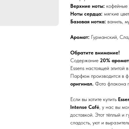
Верхние ноты:
кофейные
Ноты сердца:
мягкие цве
Базовая нотка:
ваниль, м
Аромат:
Гурманский, Сла
Обратите внимание!
Содержание
20% аромат
Essens настоящей элитой 
Парфюм производится в ф
оригинал.
Фото флакона п
Если вы хотите купить
Esse
Intense Café
, у нас вы м
доставкой. Этот тёплый и 
сладость, уют и выразите