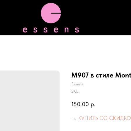
M907 в стиле Mont
Essens
SKU:
150,00
р.
→
КУПИТЬ СО СКИДКО