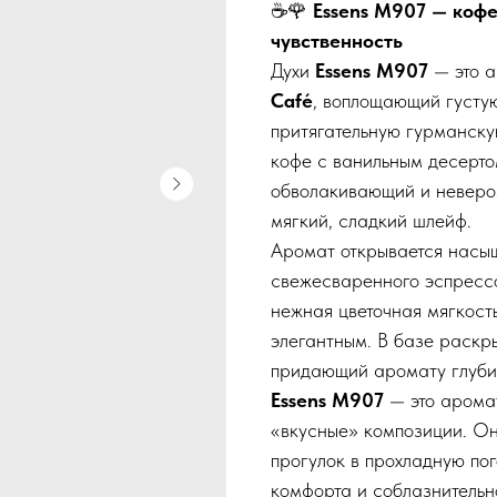
☕🌹
Essens M907 — кофе
чувственность
Духи
Essens M907
— это 
Café
, воплощающий густую
притягательную гурманску
кофе с ванильным десерто
обволакивающий и неверо
мягкий, сладкий шлейф.
Аромат открывается насы
свежесваренного эспрессо
нежная цветочная мягкост
элегантным. В базе раскры
придающий аромату глубин
Essens M907
— это аромат
«вкусные» композиции. Он
прогулок в прохладную пог
комфорта и соблазнительн