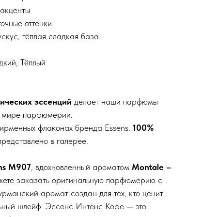
 акценты
точные оттенки
ускус, тёплая сладкая база
дкий, Тёплый
ических эссенций
делает наши парфюмы
в мире парфюмерии.
ирменных флаконах бренда Essens.
100%
редставлено в галерее.
ns M907
, вдохновлённый ароматом
Montale –
ожете заказать оригинальную парфюмерию с
гурманский аромат создан для тех, кто ценит
льный шлейф. Эссенс Интенс Кофе — это