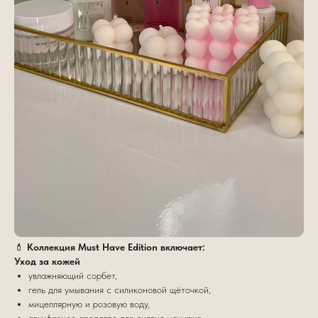
💄
Коллекция Must Have Edition включает:
Уход за кожей
увлажняющий сорбет,
гель для умывания с силиконовой щёточкой,
мицеллярную и розовую воду,