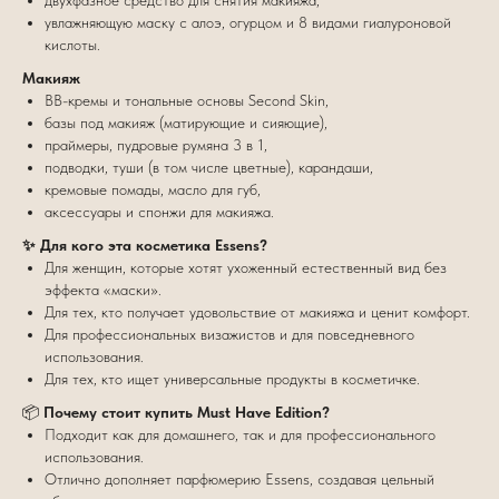
двухфазное средство для снятия макияжа,
увлажняющую маску с алоэ, огурцом и 8 видами гиалуроновой
кислоты.
Макияж
BB-кремы и тональные основы Second Skin,
базы под макияж (матирующие и сияющие),
праймеры, пудровые румяна 3 в 1,
подводки, туши (в том числе цветные), карандаши,
кремовые помады, масло для губ,
аксессуары и спонжи для макияжа.
✨ Для кого эта косметика Essens?
Для женщин, которые хотят ухоженный естественный вид без
эффекта «маски».
Для тех, кто получает удовольствие от макияжа и ценит комфорт.
Для профессиональных визажистов и для повседневного
использования.
Для тех, кто ищет универсальные продукты в косметичке.
📦
Почему стоит купить Must Have Edition?
Подходит как для домашнего, так и для профессионального
использования.
Отлично дополняет парфюмерию Essens, создавая цельный