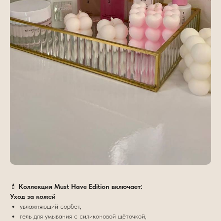
💄
Коллекция Must Have Edition включает:
Уход за кожей
увлажняющий сорбет,
гель для умывания с силиконовой щёточкой,