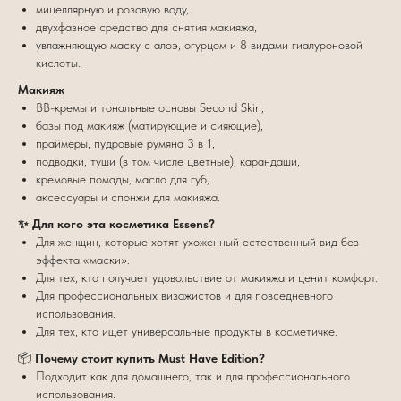
мицеллярную и розовую воду,
двухфазное средство для снятия макияжа,
увлажняющую маску с алоэ, огурцом и 8 видами гиалуроновой
кислоты.
Макияж
BB-кремы и тональные основы Second Skin,
базы под макияж (матирующие и сияющие),
праймеры, пудровые румяна 3 в 1,
подводки, туши (в том числе цветные), карандаши,
кремовые помады, масло для губ,
аксессуары и спонжи для макияжа.
✨ Для кого эта косметика Essens?
Для женщин, которые хотят ухоженный естественный вид без
эффекта «маски».
Для тех, кто получает удовольствие от макияжа и ценит комфорт.
Для профессиональных визажистов и для повседневного
использования.
Для тех, кто ищет универсальные продукты в косметичке.
📦
Почему стоит купить Must Have Edition?
Подходит как для домашнего, так и для профессионального
использования.