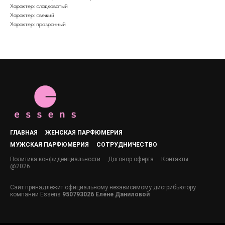
Характер: сладковатый
Характер: свежий
Характер: прозрачный
ГЛАВНАЯ
ЖЕНСКАЯ ПАРФЮМЕРИЯ
МУЖСКАЯ ПАРФЮМЕРИЯ
СОТРУДНИЧЕСТВО
Политика конфиденциальности
Договор оферта
Контакты
@2026
Сайт принадлежит официальному независимому дистрибьютору
компании Essens
950793026 Елене Даниловой