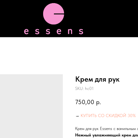
Kрем для рук
SKU:
hc01
750,00
р.
→
КУПИТЬ СО СКИДКОЙ 30%
Крем для рук Essens с ванильным
Нежный увлажняющий крем для