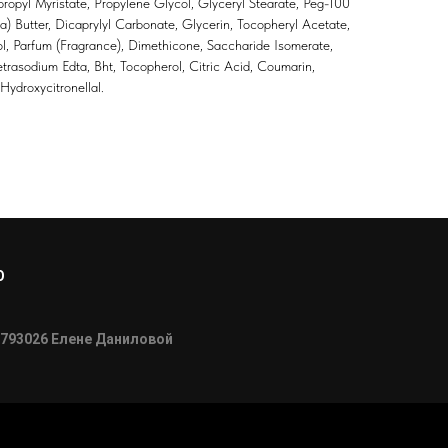
propyl Myristate, Propylene Glycol, Glyceryl Stearate, Peg-100
a) Butter, Dicaprylyl Carbonate, Glycerin, Tocopheryl Acetate,
l, Parfum (Fragrance), Dimethicone, Saccharide Isomerate,
trasodium Edta, Bht, Tocopherol, Citric Acid, Coumarin,
Hydroxycitronellal.
О
793026 Елене Даниловой