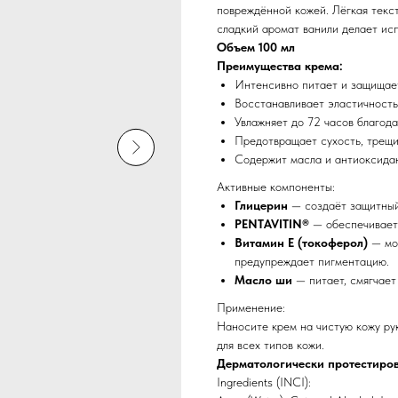
повреждённой кожей. Лёгкая текст
сладкий аромат ванили делает ис
Объем 100 мл
Преимущества крема:
Интенсивно питает и защищает
Восстанавливает эластичность
Увлажняет до 72 часов благод
Предотвращает сухость, трещ
Содержит масла и антиоксидан
Активные компоненты:
Глицерин
— создаёт защитный
PENTAVITIN®
— обеспечивает
Витамин Е (токоферол)
— мо
предупреждает пигментацию.
Масло ши
— питает, смягчает
Применение:
Наносите крем на чистую кожу ру
для всех типов кожи.
Дерматологически протестиро
Ingredients (INCI):