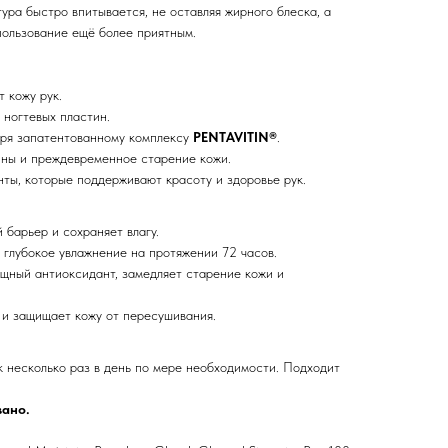
ура быстро впитывается, не оставляя жирного блеска, а
пользование ещё более приятным.
 кожу рук.
 ногтевых пластин.
аря запатентованному комплексу
PENTAVITIN®
.
ины и преждевременное старение кожи.
ты, которые поддерживают красоту и здоровье рук.
 барьер и сохраняет влагу.
 глубокое увлажнение на протяжении 72 часов.
щный антиоксидант, замедляет старение кожи и
 и защищает кожу от пересушивания.
к несколько раз в день по мере необходимости. Подходит
вано.