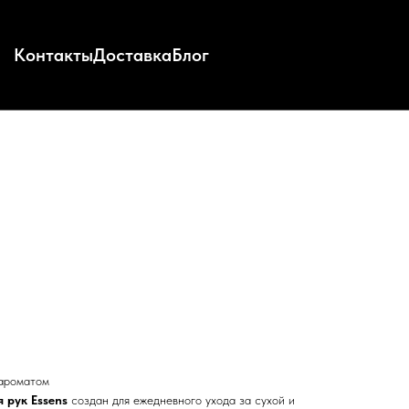
Контакты
Доставка
Блог
 ароматом
 рук Essens
создан для ежедневного ухода за сухой и