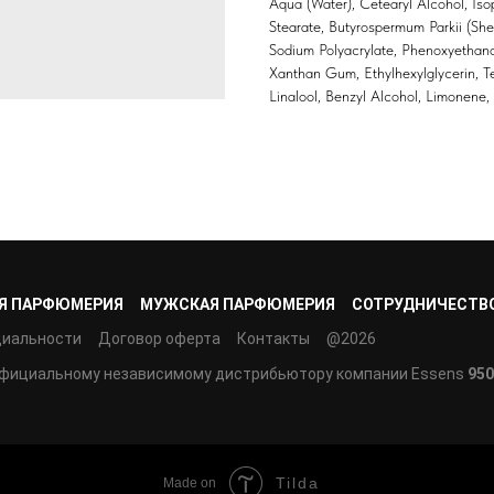
Aqua (Water), Cetearyl Alcohol, Iso
Stearate, Butyrospermum Parkii (She
Sodium Polyacrylate, Phenoxyethano
Xanthan Gum, Ethylhexylglycerin, Te
Linalool, Benzyl Alcohol, Limonene, 
Я ПАРФЮМЕРИЯ
МУЖСКАЯ ПАРФЮМЕРИЯ
СОТРУДНИЧЕСТВ
циальности
Договор оферта
Контакты
@2026
официальному независимому дистрибьютору компании Essens
950
Tilda
Made on