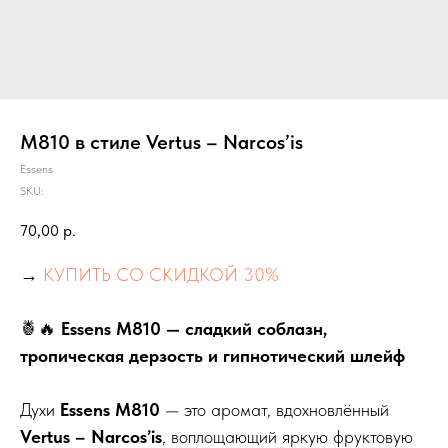
M810 в стиле Vertus – Narcos’is
Essens
SKU:
70,00
р.
→
КУПИТЬ СО СКИДКОЙ 30%
🍍🔥
Essens M810 — сладкий соблазн,
тропическая дерзость и гипнотический шлейф
Духи
Essens M810
— это аромат, вдохновлённый
Vertus – Narcos’is
, воплощающий яркую фруктовую