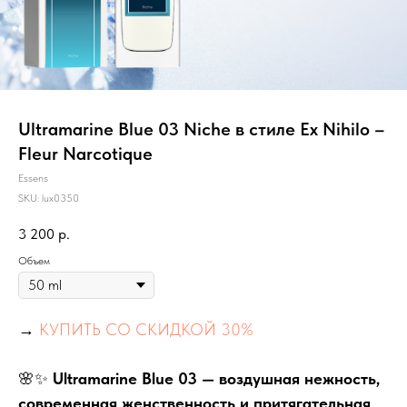
Ultramarine Blue 03 Niche в стиле Ex Nihilo –
Fleur Narcotique
Essens
SKU:
lux0350
3 200
р.
Объем
→
КУПИТЬ СО СКИДКОЙ 30%
🌸✨
Ultramarine Blue 03 — воздушная нежность,
современная женственность и притягательная