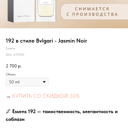
192 в стиле Bvlgari - Jasmin Noir
Essens
SKU:
w19250
2 700
р.
Объем
→
КУПИТЬ СО СКИДКОЙ 30%
🌌
Essens 192 — таинственность, элегантность и
соблазн