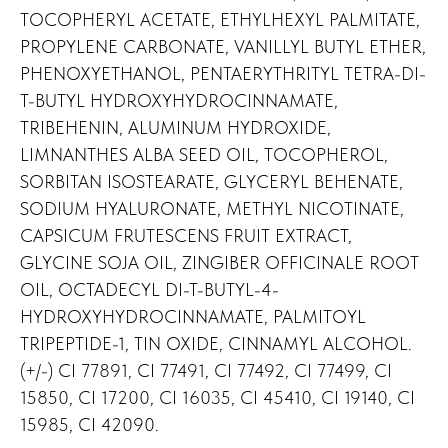
TOCOPHERYL ACETATE, ETHYLHEXYL PALMITATE,
PROPYLENE CARBONATE, VANILLYL BUTYL ETHER,
PHENOXYETHANOL, PENTAERYTHRITYL TETRA-DI-
T-BUTYL HYDROXYHYDROCINNAMATE,
TRIBEHENIN, ALUMINUM HYDROXIDE,
LIMNANTHES ALBA SEED OIL, TOCOPHEROL,
SORBITAN ISOSTEARATE, GLYCERYL BEHENATE,
SODIUM HYALURONATE, METHYL NICOTINATE,
CAPSICUM FRUTESCENS FRUIT EXTRACT,
GLYCINE SOJA OIL, ZINGIBER OFFICINALE ROOT
OIL, OCTADECYL DI-T-BUTYL-4-
HYDROXYHYDROCINNAMATE, PALMITOYL
TRIPEPTIDE-1, TIN OXIDE, CINNAMYL ALCOHOL.
(+/-) CI 77891, CI 77491, CI 77492, CI 77499, CI
15850, CI 17200, CI 16035, CI 45410, CI 19140, CI
15985, CI 42090.