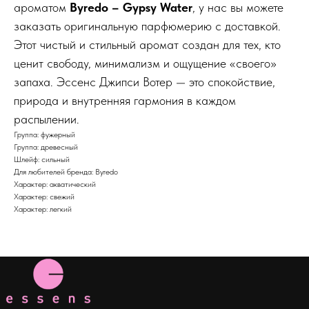
ароматом
Byredo – Gypsy Water
, у нас вы можете
заказать оригинальную парфюмерию с доставкой.
Этот чистый и стильный аромат создан для тех, кто
ценит свободу, минимализм и ощущение «своего»
запаха. Эссенс Джипси Вотер — это спокойствие,
природа и внутренняя гармония в каждом
распылении.
Группа: фужерный
Группа: древесный
Шлейф: сильный
Для любителей бренда: Byredo
Характер: акватический
Характер: свежий
Характер: легкий