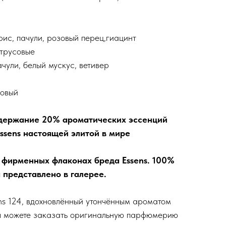
ис, пачули, розовый перец,гиацинт
трусовые
чули, белый мускус, ветивер
ровый
держание 20% ароматических эссенций
sens настоящей элитой в мире
 фирменных флаконах бреда Essens. 100%
 представлено в галерее.
ens 124, вдохновлённый утончённым ароматом
вы можете заказать оригинальную парфюмерию