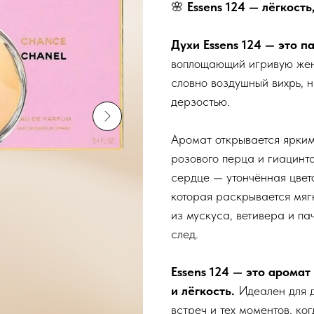
🌸
Essens 124 — лёгкость
Духи Essens 124 — это 
воплощающий игривую женс
словно воздушный вихрь, 
дерзостью.
Аромат открывается ярким
розового перца и гиацинта
сердце — утончённая цвет
которая раскрывается мяг
из мускуса, ветивера и па
след.
Essens 124 — это аромат
и лёгкость.
Идеален для 
встреч и тех моментов, ко