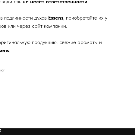
зводитель
не несёт ответственности
.
в подлинности духов
Essens
, приобретайте их у
ов или через сайт компании.
е оригинальную продукцию, свежие ароматы и
sens
.
ior
О