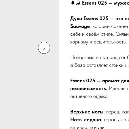
🌲🦂
Essens 025 — мужес
Духи Essens 025 — это п
Sauvage
, который создаё
себе и своём стиле. Силь
харизму и решительность.
Начальные ноты придают б
а база оставляет стойкий
Essens 025 — аромат для
независимость.
Идеален д
активного отдыха.
Верхние ноты:
перец, ка
Ноты сердца:
герань, лав
ветивер, пачули