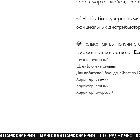
через маркетплейсы, прои
✅ Чтобы быть уверенными 
официальных дистрибьютор
💎 Только так вы получит
фирменное качество от
Es
Группа: фужерный
Шлейф: очень сильный
Для любителей бренда: Christian D
Характер: свежий
Характер: пряный
Характер: амбровый
Я ПАРФЮМЕРИЯ
МУЖСКАЯ ПАРФЮМЕРИЯ
СОТРУДНИЧЕСТВ