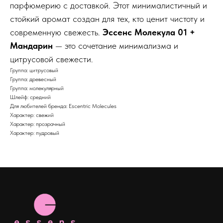
парфюмерию с доставкой. Этот минималистичный и
стойкий аромат создан для тех, кто ценит чистоту и
современную свежесть.
Эссенс Молекула 01 +
Мандарин
— это сочетание минимализма и
цитрусовой свежести.
Группа: цитрусовый
Группа: древесный
Группа: молекулярный
Шлейф: средний
Для любителей бренда: Escentric Molecules
Характер: свежий
Характер: прозрачный
Характер: пудровый