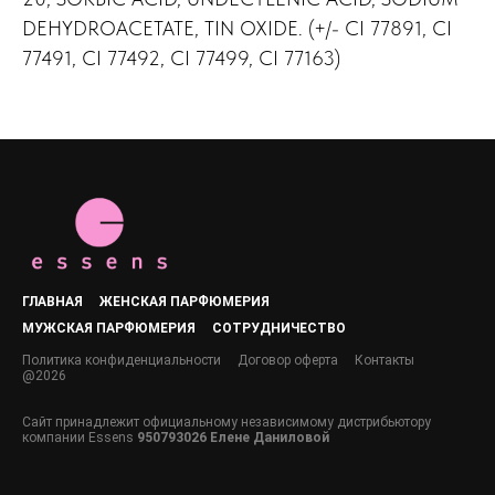
DEHYDROACETATE, TIN OXIDE. (+/- CI 77891, CI
77491, CI 77492, CI 77499, CI 77163)
ГЛАВНАЯ
ЖЕНСКАЯ ПАРФЮМЕРИЯ
МУЖСКАЯ ПАРФЮМЕРИЯ
СОТРУДНИЧЕСТВО
Политика конфиденциальности
Договор оферта
Контакты
@2026
Сайт принадлежит официальному независимому дистрибьютору
компании Essens
950793026 Елене Даниловой