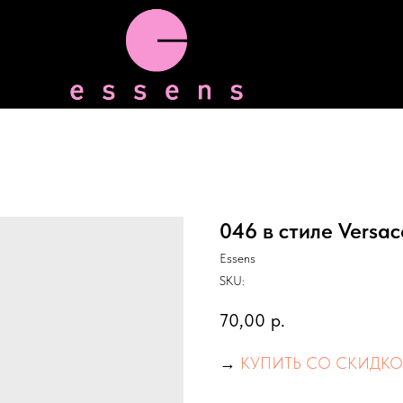
046 в стиле Versace
Essens
SKU:
70,00
р.
→
КУПИТЬ СО СКИДКО