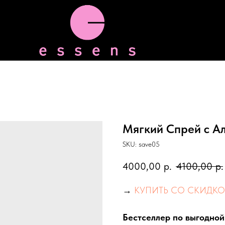
Мягкий Спрей с А
SKU:
save05
4000,00
р.
4100,00
р.
→
КУПИТЬ СО СКИДКО
Бестселлер по выгодной