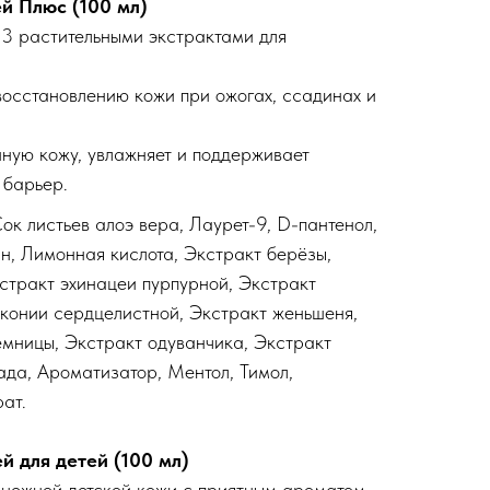
ей Плюс (100 мл)
13 растительными экстрактами для
восстановлению кожи при ожогах, ссадинах и
ную кожу, увлажняет и поддерживает
 барьер.
Сок листьев алоэ вера, Лаурет-9, D-пантенол,
ин, Лимонная кислота, Экстракт берёзы,
кстракт эхинацеи пурпурной, Экстракт
конии сердцелистной, Экстракт женьшеня,
мницы, Экстракт одуванчика, Экстракт
ада, Ароматизатор, Ментол, Тимол,
ат.
й для детей (100 мл)
 нежной детской кожи с приятным ароматом