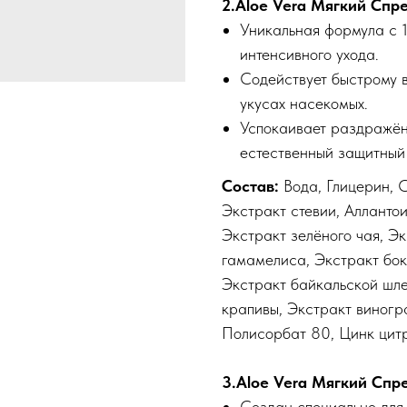
2.Aloe Vera Мягкий Спр
Уникальная формула с 
интенсивного ухода.
Содействует быстрому 
укусах насекомых.
Успокаивает раздражён
естественный защитный
Состав:
Вода, Глицерин, 
Экстракт стевии, Алланто
Экстракт зелёного чая, Э
гамамелиса, Экстракт бок
Экстракт байкальской шле
крапивы, Экстракт виногр
Полисорбат 80, Цинк цитр
3.Aloe Vera Мягкий Спре
Создан специально для