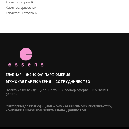
Характер: морской
Характер: древесный
Характер: цитрусовый
ГЛАВНАЯ
ЖЕНСКАЯ ПАРФЮМЕРИЯ
МУЖСКАЯ ПАРФЮМЕРИЯ
СОТРУДНИЧЕСТВО
Политика конфиденциальности
Договор оферта
Контакты
@2026
Сайт принадлежит официальному независимому дистрибьютору
компании Essens
950793026 Елене Даниловой