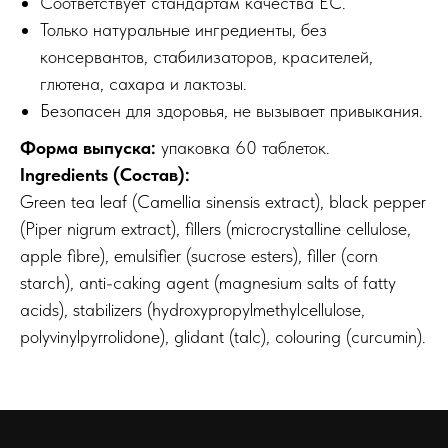
Соответствует стандартам качества ЕС.
Только натуральные ингредиенты, без
консервантов, стабилизаторов, красителей,
глютена, сахара и лактозы.
Безопасен для здоровья, не вызывает привыкания.
Форма выпуска:
упаковка 60 таблеток.
Ingredients (Состав):
Green tea leaf (Camellia sinensis extract), black pepper
(Piper nigrum extract), fillers (microcrystalline cellulose,
apple fibre), emulsifier (sucrose esters), filler (corn
starch), anti-caking agent (magnesium salts of fatty
acids), stabilizers (hydroxypropylmethylcellulose,
polyvinylpyrrolidone), glidant (talc), colouring (curcumin).