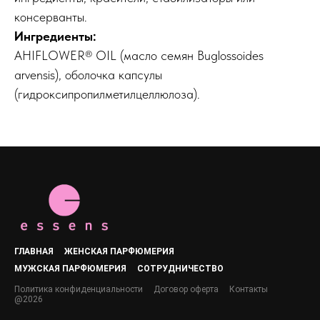
консерванты.
Ингредиенты:
AHIFLOWER® OIL (масло семян Buglossoides
arvensis), оболочка капсулы
(гидроксипропилметилцеллюлоза).
ГЛАВНАЯ
ЖЕНСКАЯ ПАРФЮМЕРИЯ
МУЖСКАЯ ПАРФЮМЕРИЯ
СОТРУДНИЧЕСТВО
Политика конфиденциальности
Договор оферта
Контакты
@2026